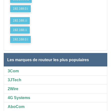
192.168.0.l
192.168.I.I
192.168.l.l
192.168.0.I
Les marques de routeur les plus populaires
3Com
3JTech
2Wire
4G Systems
AboCom