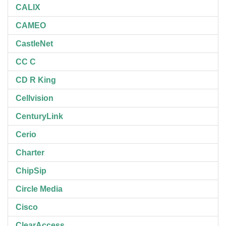
CALIX
CAMEO
CastleNet
CC C
CD R King
Cellvision
CenturyLink
Cerio
Charter
ChipSip
Circle Media
Cisco
ClearAccess