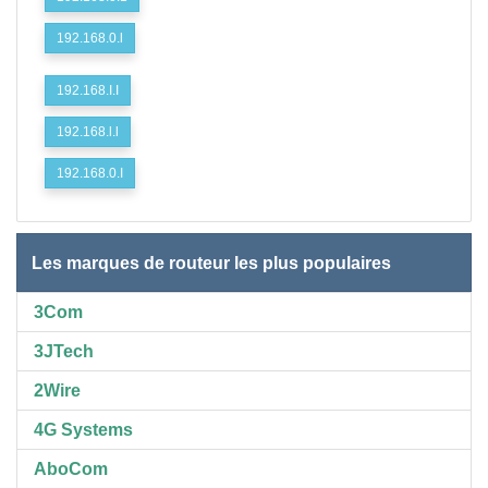
192.168.0.l
192.168.I.I
192.168.l.l
192.168.0.I
Les marques de routeur les plus populaires
3Com
3JTech
2Wire
4G Systems
AboCom