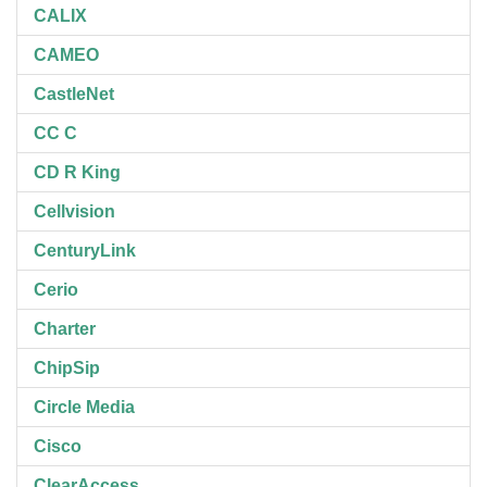
CALIX
CAMEO
CastleNet
CC C
CD R King
Cellvision
CenturyLink
Cerio
Charter
ChipSip
Circle Media
Cisco
ClearAccess