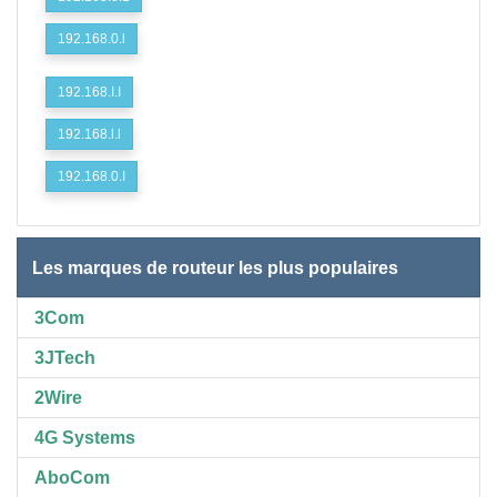
192.168.0.l
192.168.I.I
192.168.l.l
192.168.0.I
Les marques de routeur les plus populaires
3Com
3JTech
2Wire
4G Systems
AboCom