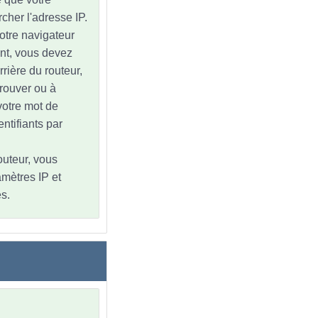
cher l'adresse IP.
votre navigateur
nt, vous devez
rrière du routeur,
trouver ou à
 votre mot de
ntifiants par
outeur, vous
amètres IP et
s.