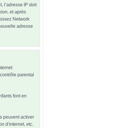
, l’adresse IP doit
ion, et après
isissez Network
nouvelle adresse
nternet
u contrôle parental
nfants font en
nts peuvent activer
n d'internet, etc.