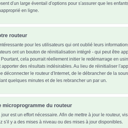
ent d'un large éventail d'options pour s'assurer que les enfants 
napproprié en ligne.
otre routeur
ntéressante pour les utilisateurs qui ont oublié leurs informatio
teurs ont un bouton de réinitialisation intégré - qui peut être a
 Pourtant, cela pourrait réellement initier le redémarrage en usi
t apporter des résultats indésirables. Au lieu de réinitialiser l'ap
 déconnecter le routeur d'Internet, de le débrancher de la sourc
dant quelques minutes et de les rebrancher un par un.
 le microprogramme du routeur
jour est un effort nécessaire. Afin de mettre à jour le routeur, vi
iez s'il y a des mises à niveau ou des mises à jour disponibles.