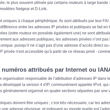
ivée, le plus souvent utilisée par certains routeurs à large bande 
 modèles Netgear et D-Link.
 uniques à chaque périphérique. Ils sont attribués par leur FAI 
 différence entre les adresses IP privées et publiques se fait en t
vées (votre routeur en possède également une) ne sont attribu
irement aux adresses publiques, les adresses privées n’ont pas 
 unique, puisqu’il ne s’agit pas d’une adresse d’accès direct ou 
IP privée n'est accessible qu'à partir de ce réseau privé - com
s numéros attribués par Internet ou IAN
 organisation responsable de l'attribution d'adresses IP dans l
A a développé la version 4 d'IP, communément appelée IPv4, qui
es généralement organisé en quatre sections séparées par une v
liques doivent être uniques ; c'est très nécessaire, car les adr
 une adresse physique, et indiquent au monde quelle est l'adr