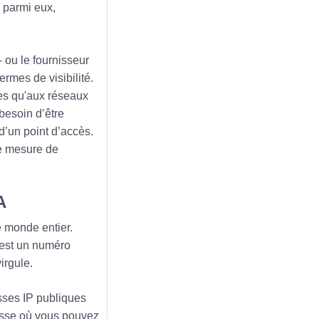
; parmi eux,
- ou le fournisseur
ermes de visibilité.
ées qu'aux réseaux
besoin d’être
d’un point d’accès.
me mesure de
A
e monde entier.
 est un numéro
irgule.
esses IP publiques
esse où vous pouvez