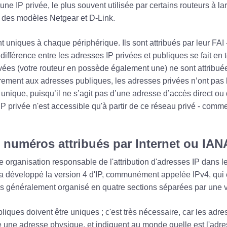
 d'une IP privée, le plus souvent utilisée par certains routeurs à l
 des modèles Netgear et D-Link.
 uniques à chaque périphérique. Ils sont attribués par leur FAI 
 différence entre les adresses IP privées et publiques se fait en t
vées (votre routeur en possède également une) ne sont attribu
irement aux adresses publiques, les adresses privées n’ont pas 
 unique, puisqu’il ne s’agit pas d’une adresse d’accès direct ou 
IP privée n'est accessible qu'à partir de ce réseau privé - com
s numéros attribués par Internet ou IAN
 organisation responsable de l'attribution d'adresses IP dans l
A a développé la version 4 d'IP, communément appelée IPv4, qui
es généralement organisé en quatre sections séparées par une v
liques doivent être uniques ; c'est très nécessaire, car les adr
 une adresse physique, et indiquent au monde quelle est l'adr