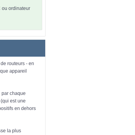
C ou ordinateur
 de routeurs - en
aque appareil
ue par chaque
 (qui est une
positifs en dehors
sse la plus