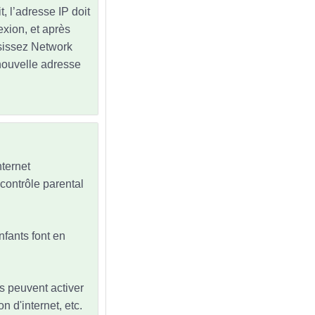
, l’adresse IP doit
exion, et après
isissez Network
nouvelle adresse
nternet
u contrôle parental
nfants font en
nts peuvent activer
n d'internet, etc.