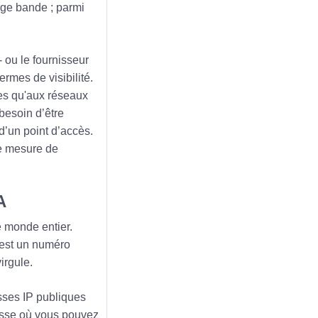
arge bande ; parmi
- ou le fournisseur
ermes de visibilité.
ées qu'aux réseaux
besoin d’être
d’un point d’accès.
me mesure de
A
e monde entier.
 est un numéro
irgule.
esses IP publiques
esse où vous pouvez