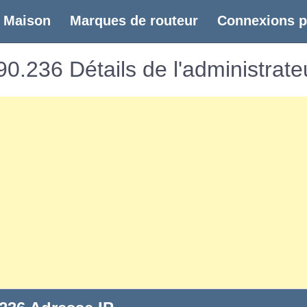
(current)
Maison
Marques de routeur
Connexions p
0.236 Détails de l'administrate