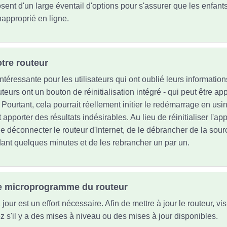
ent d'un large éventail d'options pour s'assurer que les enfants 
napproprié en ligne.
otre routeur
ntéressante pour les utilisateurs qui ont oublié leurs informatio
teurs ont un bouton de réinitialisation intégré - qui peut être a
 Pourtant, cela pourrait réellement initier le redémarrage en usi
t apporter des résultats indésirables. Au lieu de réinitialiser l'ap
 déconnecter le routeur d'Internet, de le débrancher de la sourc
dant quelques minutes et de les rebrancher un par un.
 le microprogramme du routeur
jour est un effort nécessaire. Afin de mettre à jour le routeur, vi
iez s'il y a des mises à niveau ou des mises à jour disponibles.