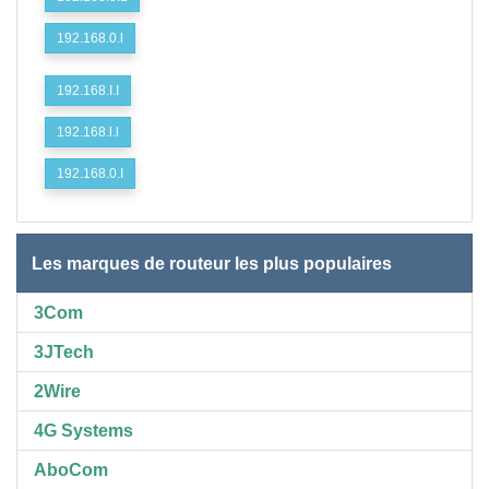
192.168.0.l
192.168.I.I
192.168.l.l
192.168.0.I
Les marques de routeur les plus populaires
3Com
3JTech
2Wire
4G Systems
AboCom