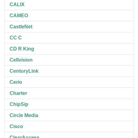
CALIX
CAMEO
CastleNet
CC C
CD R King
Cellvision
CenturyLink
Cerio
Charter
ChipSip
Circle Media
Cisco
ClearAccess