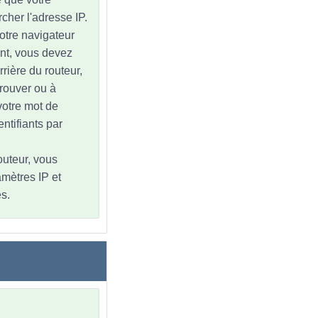
cher l'adresse IP.
votre navigateur
nt, vous devez
rrière du routeur,
trouver ou à
 votre mot de
ntifiants par
outeur, vous
amètres IP et
s.