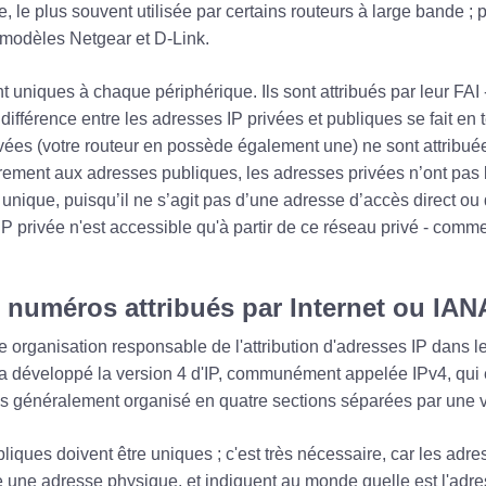
ée, le plus souvent utilisée par certains routeurs à large bande ; 
 modèles Netgear et D-Link.
 uniques à chaque périphérique. Ils sont attribués par leur FAI 
 différence entre les adresses IP privées et publiques se fait en t
vées (votre routeur en possède également une) ne sont attribu
irement aux adresses publiques, les adresses privées n’ont pas 
 unique, puisqu’il ne s’agit pas d’une adresse d’accès direct ou 
IP privée n'est accessible qu'à partir de ce réseau privé - com
s numéros attribués par Internet ou IAN
 organisation responsable de l'attribution d'adresses IP dans l
A a développé la version 4 d'IP, communément appelée IPv4, qui
es généralement organisé en quatre sections séparées par une v
liques doivent être uniques ; c'est très nécessaire, car les adr
 une adresse physique, et indiquent au monde quelle est l'adr