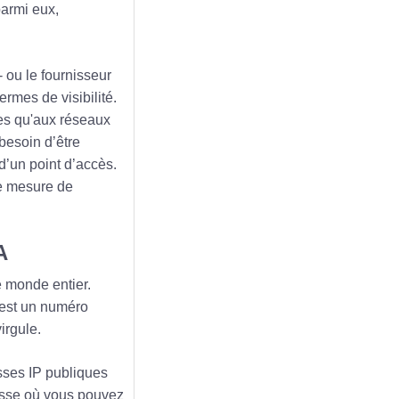
parmi eux,
- ou le fournisseur
ermes de visibilité.
ées qu'aux réseaux
besoin d’être
d’un point d’accès.
me mesure de
A
e monde entier.
 est un numéro
irgule.
esses IP publiques
esse où vous pouvez