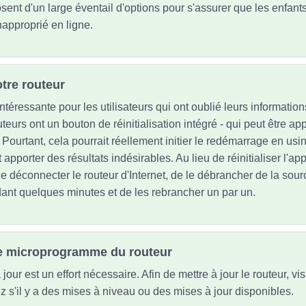
ent d'un large éventail d'options pour s'assurer que les enfants 
napproprié en ligne.
otre routeur
ntéressante pour les utilisateurs qui ont oublié leurs informatio
teurs ont un bouton de réinitialisation intégré - qui peut être a
 Pourtant, cela pourrait réellement initier le redémarrage en usi
t apporter des résultats indésirables. Au lieu de réinitialiser l'ap
 déconnecter le routeur d'Internet, de le débrancher de la sourc
dant quelques minutes et de les rebrancher un par un.
 le microprogramme du routeur
jour est un effort nécessaire. Afin de mettre à jour le routeur, vi
iez s'il y a des mises à niveau ou des mises à jour disponibles.