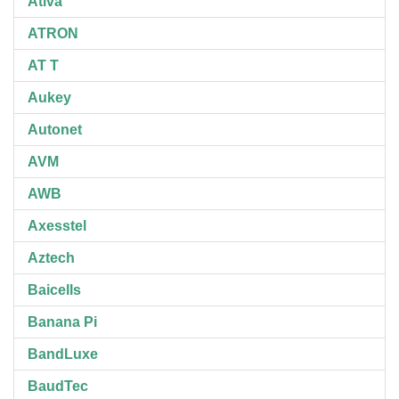
Ativa
ATRON
AT T
Aukey
Autonet
AVM
AWB
Axesstel
Aztech
Baicells
Banana Pi
BandLuxe
BaudTec