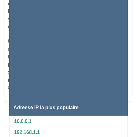
débit à un routeur; cela peut être fait en récupérant
l'Ethernet standard de câble de catégorie 5; ensuite,
vous le branchez dans le modem DSL ou câble, au port
du routeur qui est marqué comme WAN ou Internet.
Une fois cette étape terminée, vous devez prendre un
autre câble Ethernet standard et le connecter à
l'ordinateur ou à l'ordinateur portable à travers l'un des
ports LAN du routeur. Si le routeur dispose d'une option
sans fil intégrée pour la connectivité, les utilisateurs
peuvent utiliser n'importe quel dispositif intelligent pour
se connecter à l'Internet par un signal WiFi.
Adresse IP la plus populaire
10.0.0.1
192.168.1.1