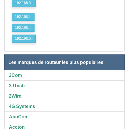
192.168.0.l
192.168.I.I
192.168.l.l
192.168.0.I
Les marques de routeur les plus populaires
3Com
3JTech
2Wire
4G Systems
AboCom
Accton