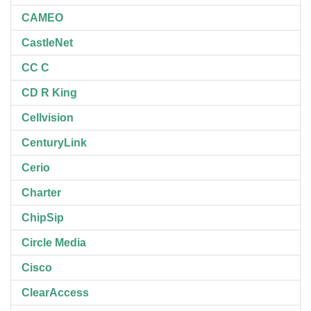
CAMEO
CastleNet
CC C
CD R King
Cellvision
CenturyLink
Cerio
Charter
ChipSip
Circle Media
Cisco
ClearAccess