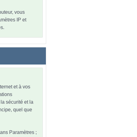
outeur, vous
amètres IP et
s.
ternet et à vos
ations
la sécurité et la
ncipe, quel que
dans Paramètres ;