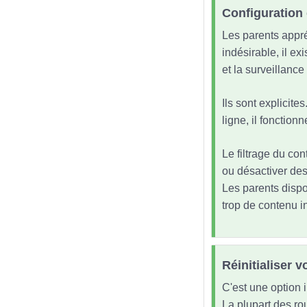
Configuration 
Les parents appré
indésirable, il exi
et la surveillance
Ils sont explicite
ligne, il fonctio
Le filtrage du con
ou désactiver des 
Les parents dispos
trop de contenu i
Réinitialiser v
C'est une option i
La plupart des rou