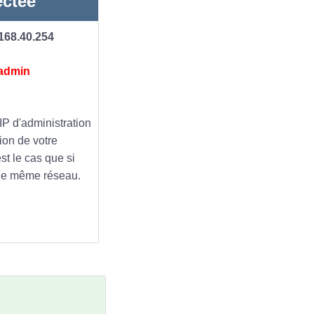
ectée
168.40.254
 admin
 IP d'administration
tion de votre
st le cas que si
r le même réseau.