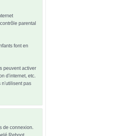
nternet
u contrôle parental
nfants font en
nts peuvent activer
n d'internet, etc.
n'utilisent pas
ns de connexion.
ppelé Reboot,