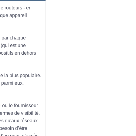
e routeurs - en
aque appareil
ue par chaque
 (qui est une
positifs en dehors
e la plus populaire.
; parmi eux,
- ou le fournisseur
ermes de visibilité.
ées qu'aux réseaux
besoin d’être
d’un point d’accès.