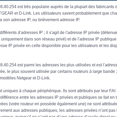
.40.254 est très populaire auprès de la plupart des fabricants d
TGEAR et D-Link. Les utilisateurs savent probablement que ch
 a son adresse IP, ou brièvement adresse IP.
 différents d'adresses IP ; il s'agit de l'adresse IP privée (déten
ée uniquement dans son réseau privé) et de l'adresse IP publique
sse IP privée en celle disponible pour les utilisateurs et les dis
.40.254 est parmi les adresses les plus utilisées et est l'adress
ivée, le plus souvent utilisée par certains routeurs à large bande 
 modèles Netgear et D-Link.
 uniques à chaque périphérique. Ils sont attribués par leur FAI 
 différence entre les adresses IP privées et publiques se fait en t
vées (votre routeur en possède également une) ne sont attribu
irement aux adresses publiques, les adresses privées n’ont pas 
 unique, puisqu’il ne s’agit pas d’une adresse d’accès direct ou 