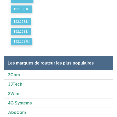
192.168.0.l
192.168.I.I
192.168.l.l
192.168.0.I
Les marques de routeur les plus populaires
3Com
3JTech
2Wire
4G Systems
AboCom