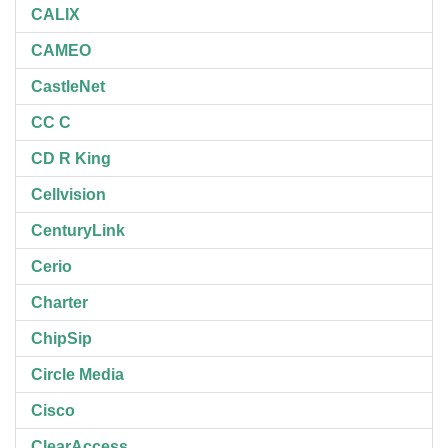
CALIX
CAMEO
CastleNet
CC C
CD R King
Cellvision
CenturyLink
Cerio
Charter
ChipSip
Circle Media
Cisco
ClearAccess