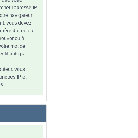
cher l'adresse IP.
votre navigateur
nt, vous devez
rrière du routeur,
trouver ou à
 votre mot de
ntifiants par
outeur, vous
amètres IP et
s.