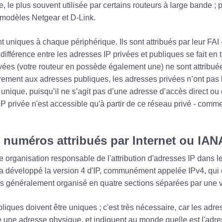
ée, le plus souvent utilisée par certains routeurs à large bande ; 
 modèles Netgear et D-Link.
 uniques à chaque périphérique. Ils sont attribués par leur FAI 
 différence entre les adresses IP privées et publiques se fait en t
vées (votre routeur en possède également une) ne sont attribu
irement aux adresses publiques, les adresses privées n’ont pas 
 unique, puisqu’il ne s’agit pas d’une adresse d’accès direct ou 
IP privée n'est accessible qu'à partir de ce réseau privé - com
s numéros attribués par Internet ou IAN
 organisation responsable de l'attribution d'adresses IP dans l
A a développé la version 4 d'IP, communément appelée IPv4, qui
es généralement organisé en quatre sections séparées par une v
liques doivent être uniques ; c'est très nécessaire, car les adr
 une adresse physique, et indiquent au monde quelle est l'adr