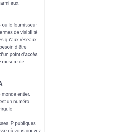
parmi eux,
- ou le fournisseur
ermes de visibilité.
ées qu'aux réseaux
besoin d’être
d’un point d’accès.
me mesure de
A
e monde entier.
 est un numéro
irgule.
esses IP publiques
esse où vous pouvez