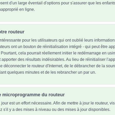
ent d'un large éventail d'options pour s'assurer que les enfants 
napproprié en ligne.
otre routeur
ntéressante pour les utilisateurs qui ont oublié leurs informatio
teurs ont un bouton de réinitialisation intégré - qui peut être a
 Pourtant, cela pourrait réellement initier le redémarrage en usi
t apporter des résultats indésirables. Au lieu de réinitialiser l'ap
 déconnecter le routeur d'Internet, de le débrancher de la sourc
dant quelques minutes et de les rebrancher un par un.
 le microprogramme du routeur
jour est un effort nécessaire. Afin de mettre à jour le routeur, vi
iez s'il y a des mises à niveau ou des mises à jour disponibles.