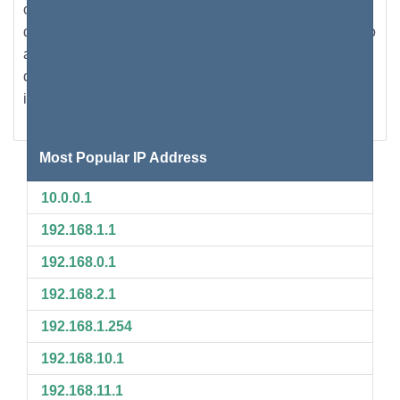
online. Um serviço VPN oculta o endereço IP comum
dos sites. Em seu lugar, uma VPN fornece um endereço
aleatório que pode revelar você em uma nação
diferente. Poucos roteadores acompanham um serviço
integrado de VPN.
Most Popular IP Address
10.0.0.1
192.168.1.1
192.168.0.1
192.168.2.1
192.168.1.254
192.168.10.1
192.168.11.1