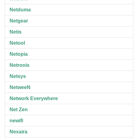
Netduma
Netgear
Netis
Netool
Netopia
Netronix
Netsys
NetweeN
Network Everywhere
Net Zen
newifi
Nexaira