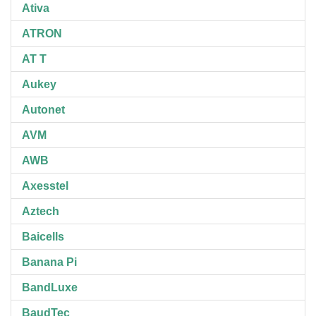
Ativa
ATRON
AT T
Aukey
Autonet
AVM
AWB
Axesstel
Aztech
Baicells
Banana Pi
BandLuxe
BaudTec