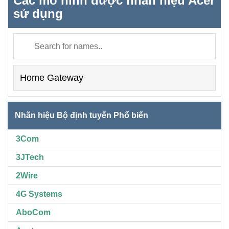
Các mô hình được nhãn hiệu Acer
sử dụng
Home Gateway
Nhãn hiệu Bộ định tuyến Phổ biến
3Com
3JTech
2Wire
4G Systems
AboCom