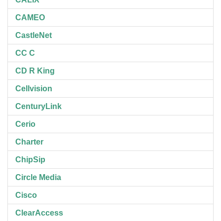
CAMEO
CastleNet
CC C
CD R King
Cellvision
CenturyLink
Cerio
Charter
ChipSip
Circle Media
Cisco
ClearAccess