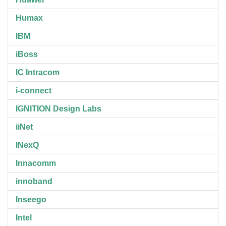
Humax
IBM
iBoss
IC Intracom
i-connect
IGNITION Design Labs
iiNet
INexQ
Innacomm
innoband
Inseego
Intel