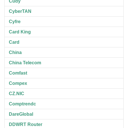
Cudy
CyberTAN
Cyfre
Card King
Card
China
China Telecom
Comfast
Compex
CZ.NIC
Comptrendc
DareGlobal
DDWRT Router