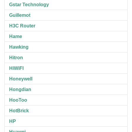
Gstar Technology
Guillemot
H3C Router
Hame
Hawking
Hitron
HiWiFI
Honeywell
Hongdian
HooToo
HotBrick
HP
Huawei